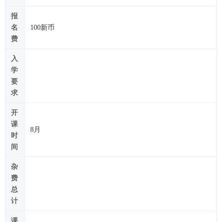
报
名
100新币
费
入
学
要
求
开
课
8月
时
间
杂
费
总
计
课