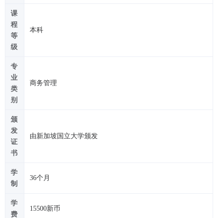
课
程
本科
等
级
专
业
商务管理
类
别
颁
发
由新加坡国立大学颁发
证
书
学
36个月
制
学
15500新币
费